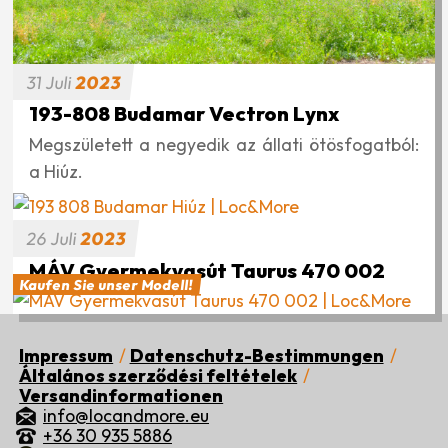
31
Juli
2023
193-808 Budamar Vectron Lynx
Megszületett a negyedik az állati ötösfogatból:
a Hiúz.
26
Juli
2023
MÁV Gyermekvasút Taurus 470 002
Kaufen Sie unser Modell!
Impressum
Datenschutz-Bestimmungen
Általános szerződési feltételek
Lábléc
Versandinformationen
info@locandmore.eu
+36 30 935 5886