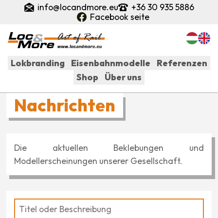
Direkt
info@locandmore.eu
+36 30 935 5886
zum
Facebook seite
Inhalt
Lokbranding
Eisenbahnmodelle
Referenzen
Shop
Über uns
Fő
Nachrichten
navigáció
Die aktuellen Beklebungen und
Modellerscheinungen unserer Gesellschaft.