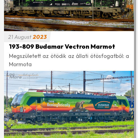
21
August
2023
193-809 Budamar Vectron Marmot
Megszületett az ötödik az állati ötösfogatból: a
Mormota